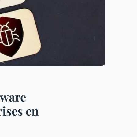
lware
rises en