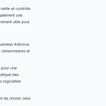
veille et contrôle
également une
rement utile pour
usiness Antivirus
es ransomwares et
N pour une
matique des
s logicielles
t de choisir celui