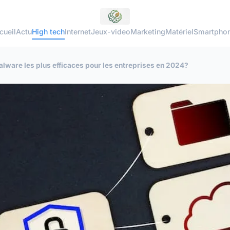
cueil
Actu
High tech
Internet
Jeux-video
Marketing
Matériel
Smartpho
alware les plus efficaces pour les entreprises en 2024?