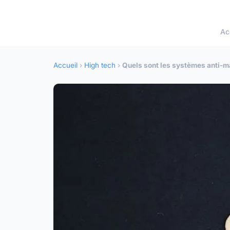
Ac
Accueil
›
High tech
›
Quels sont les systèmes anti-m