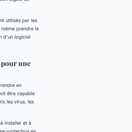
t utilisés par les
t même prendre le
 d'un logiciel
s pour une
prendre en
doit être capable
s les virus, les
à installer et à
une protection en