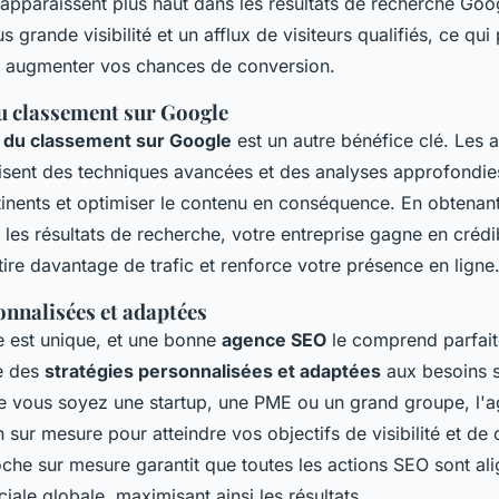
s apparaissent plus haut dans les résultats de recherche Goo
s grande visibilité et un afflux de visiteurs qualifiés, ce qui
 augmenter vos chances de conversion.
u classement sur Google
n du classement sur Google
est un autre bénéfice clé. Les
sent des techniques avancées et des analyses approfondies
tinents et optimiser le contenu en conséquence. En obtenant
les résultats de recherche, votre entreprise gagne en crédib
ttire davantage de trafic et renforce votre présence en ligne
onnalisées et adaptées
e est unique, et une bonne
agence SEO
le comprend parfait
e des
stratégies personnalisées et adaptées
aux besoins s
ue vous soyez une startup, une PME ou un grand groupe, l
 sur mesure pour atteindre vos objectifs de visibilité et de
oche sur mesure garantit que toutes les actions SEO sont al
ale globale, maximisant ainsi les résultats.