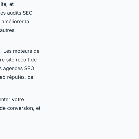
té, et
des audits SEO
 améliorer la
 autres.
te. Les moteurs de
e site reçoit de
Les agences SEO
web réputés, ce
nter votre
x de conversion, et