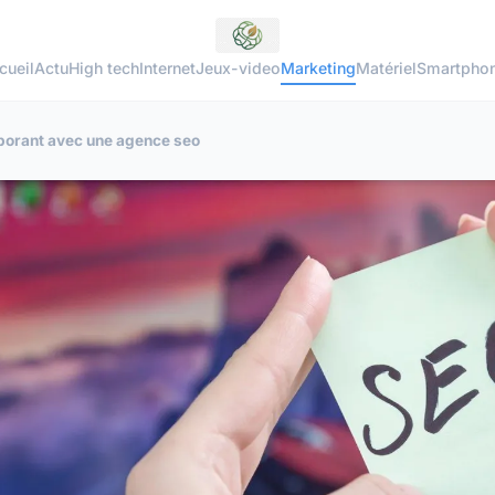
cueil
Actu
High tech
Internet
Jeux-video
Marketing
Matériel
Smartpho
aborant avec une agence seo