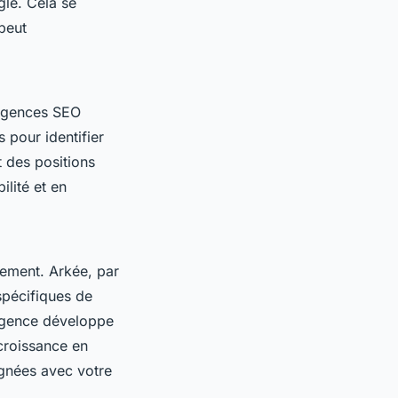
gle. Cela se
 peut
 agences SEO
 pour identifier
 des positions
ilité et en
.
ement. Arkée, par
pécifiques de
'agence développe
 croissance en
ignées avec votre