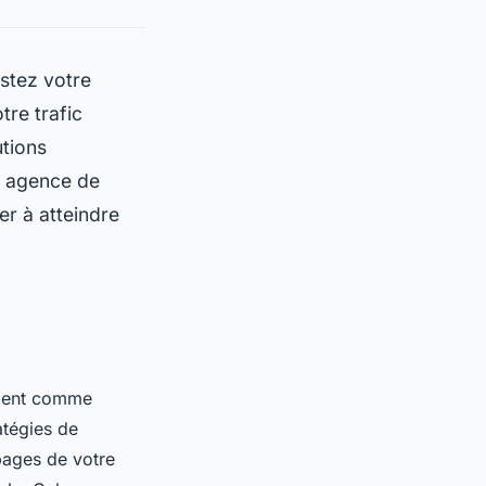
stez votre
tre trafic
utions
e agence de
er à atteindre
ement comme
atégies de
pages de votre