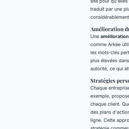
site pour qu'elle
traduit par une plu
considérablement
Amélioration d
Une
amélioratio
comme Arkée utili
les mots-clés per
plus élevées dans 
autorité, ce qui a
Stratégies pers
Chaque entrepris
exemple, propos
chaque client. Q
des plans d'action
ligne. Cette appr
stratégie commerci