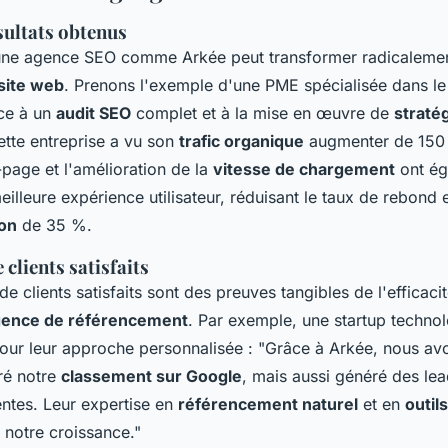
sultats obtenus
une agence SEO comme Arkée peut transformer radicalemen
site web
. Prenons l'exemple d'une PME spécialisée dans 
âce à un
audit SEO
complet et à la mise en œuvre de
straté
ette entreprise a vu son
trafic organique
augmenter de 150 
-page et l'amélioration de la
vitesse de chargement
ont ég
eilleure expérience utilisateur, réduisant le taux de rebond 
ion
de 35 %.
clients satisfaits
 clients satisfaits sont des preuves tangibles de l'efficaci
ence de référencement
. Par exemple, une startup technol
our leur approche personnalisée : "Grâce à Arkée, nous av
ré notre
classement sur Google
, mais aussi généré des lea
ntes. Leur expertise en
référencement naturel
et en
outil
 notre croissance."