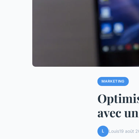
MARKETING
Optimis
avec un
L
Louis
19 août 