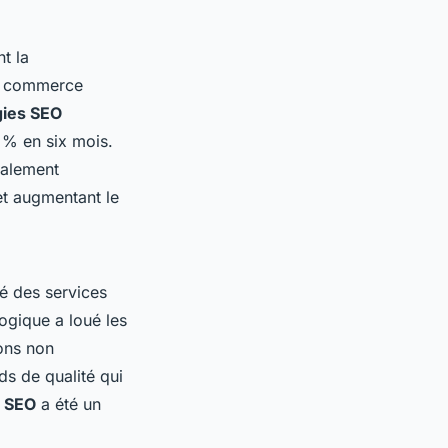
t la
le commerce
gies SEO
% en six mois.
alement
et augmentant le
té des services
ogique a loué les
ons non
ds de qualité qui
s SEO
a été un